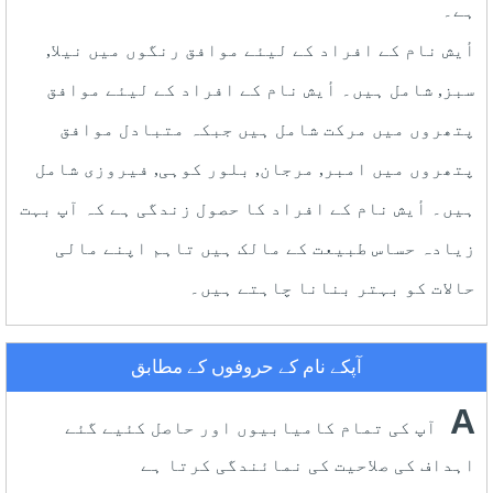
ہے۔
أيش نام کے افراد کے لیئے موافق رنگوں میں نیلا,
سبز, شامل ہیں۔ أيش نام کے افراد کے لیئے موافق
پتھروں میں مرکت شامل ہیں جبکہ متبادل موافق
پتھروں میں امبر, مرجان, بلور کوہی, فیروزی شامل
ہیں۔ أيش نام کے افراد کا حصول زندگی ہے کہ آپ بہت
زیادہ حساس طبیعت کے مالک ہیں تاہم اپنے مالی
حالات کو بہتر بنانا چاہتے ہیں۔
آپکے نام کے حروفوں کے مطابق
A
آپ کی تمام کامیابیوں اور حاصل کئیے گئے
اہداف کی صلاحیت کی نمائندگی کرتا ہے