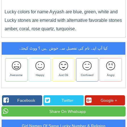
Lucky colors for name Ayyash are blue, green, white and
Lucky stones are emerald with alternative favorable stones
amber, coral, rose quartz, turquoise.
کیا آپ اپنے نام کی تفصیل سے خوش ہیں ؟ ووٹ کیجئے
Awesome
Happy
Just Ok
Confused
Angry
Facebook
Twitter
Google +
Share On Whatsapp
Girl Names Of Same Lucky Number & Religion