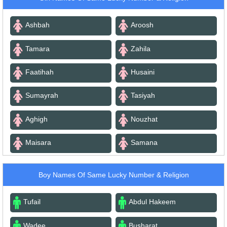
Ashbah
Aroosh
Tamara
Zahila
Faatihah
Husaini
Sumayrah
Tasiyah
Aghigh
Nouzhat
Maisara
Samana
Boy Names Of Same Lucky Number & Religion
Tufail
Abdul Hakeem
Wadee
Busharat