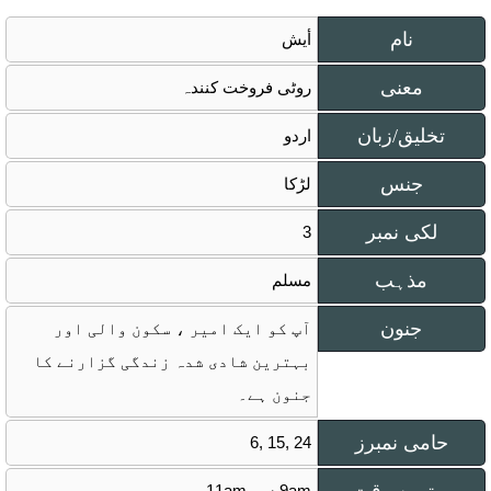
نام
أيش
معنی
روٹی فروخت کنندہ
تخلیق/زبان
اردو
جنس
لڑکا
لکی نمبر
3
مذہب
مسلم
جنون
آپ کو ایک امیر ، سکون والی اور
بہترین شادی شدہ زندگی گزارنے کا
جنون ہے۔
حامی نمبرز
6, 15, 24
9am سے 11am