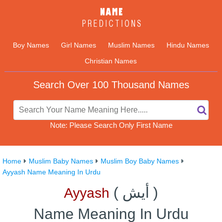
Boy Names
Girl Names
Muslim Names
Hindu Names
Christian Names
Search Over 100 Thousand Names
Note: Please Search Only First Name
Home
Muslim Baby Names
Muslim Boy Baby Names
Ayyash Name Meaning In Urdu
)
أيش
(
Ayyash
Name Meaning In Urdu