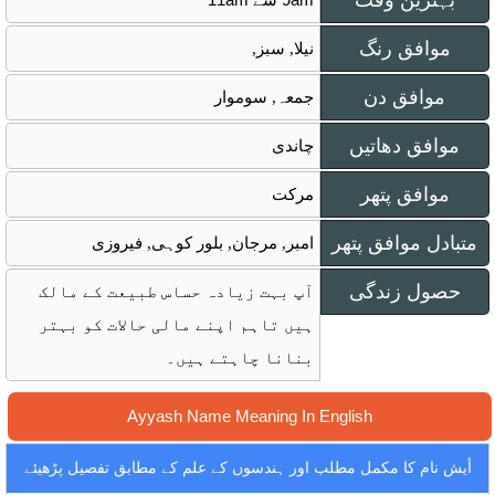
بہترین وقت
موافق رنگ
نیلا, سبز,
موافق دن
جمعہ, سوموار
موافق دھاتیں
چاندی
موافق پتھر
مرکت
متبادل موافق پتھر
امبر, مرجان, بلور کوہی, فیروزی
حصول زندگی
آپ بہت زیادہ حساس طبیعت کے مالک
ہیں تاہم اپنے مالی حالات کو بہتر
بنانا چاہتے ہیں۔
Ayyash Name Meaning In English
أيش نام کا مکمل مطلب اور ہندسوں کے علم کے مطابق تفصیل پڑھیئے