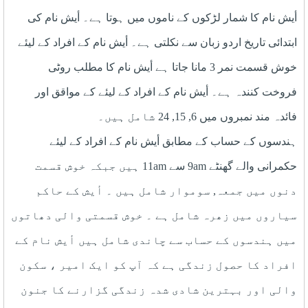
أيش نام کا شمار لڑکوں کے ناموں میں ہوتا ہے۔ أيش نام کی
ابتدائی تاریخ اردو زبان سے نکلتی ہے۔ أيش نام کے افراد کے لیئے
خوش قسمت نمر 3 مانا جاتا ہے أيش نام کا مطلب روٹی
فروخت کنندہ ہے۔ أيش نام کے افراد کے لیئے کے مواقق اور
فائدہ مند نمبروں میں 6, 15, 24 شامل ہیں۔
ہندسوں کے حساب کے مطابق أيش نام کے افراد کے لیئے
حکمرانی والے گھنٹے 9am سے 11am ہیں جبکہ خوش قسمت
دنوں میں جمعہ, سوموار شامل ہیں ۔ أيش کے حاکم
سیاروں میں زھرہ شامل ہے ۔ خوش قسمتی والی دھاتوں
میں ہندسوں کے حساب سے چاندی شامل ہیں أيش نام کے
افراد کا حصول زندگی ہے کہ آپ کو ایک امیر ، سکون
والی اور بہترین شادی شدہ زندگی گزارنے کا جنون