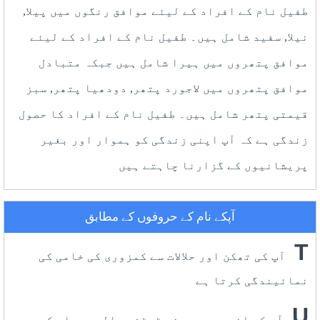
طفیل نام کے افراد کے لیئے موافق رنگوں میں پیلا,
نیلا, سفید شامل ہیں۔ طفیل نام کے افراد کے لیئے
موافق پتھروں میں ہیرا شامل ہیں جبکہ متبادل
موافق پتھروں میں لاجورد پتھر, دودھیا پتھر, سبز
قیمتی پتھر شامل ہیں۔ طفیل نام کے افراد کا حصول
زندگی ہے کہ آپ اپنی زندگی کو ہموار اور بغیر
پریشانیوں کے گزارنا چاہتے ہیں
آپکے نام کے حروفوں کے مطابق
T
آپ کی تھکن اور حلالات سے کمزوری کی خامی کی
نمائیندگی کرتا ہے
U
آپ کے اندر موجود نہ ٹوٹنے والے حوصلے کی