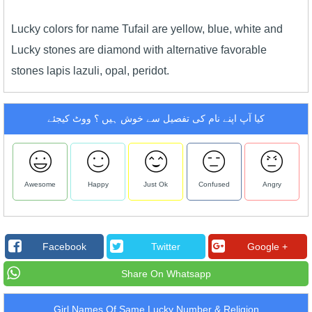
Lucky colors for name Tufail are yellow, blue, white and
Lucky stones are diamond with alternative favorable
stones lapis lazuli, opal, peridot.
کیا آپ اپنے نام کی تفصیل سے خوش ہیں ؟ ووٹ کیجئے
Awesome
Happy
Just Ok
Confused
Angry
Facebook
Twitter
Google +
Share On Whatsapp
Girl Names Of Same Lucky Number & Religion