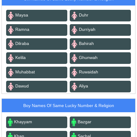
Maysa
Duhr
Ramna
Durriyah
Dilraba
Bahirah
Kelila
Ghunwah
Muhabbat
Ruwaidah
Dawud
Aliya
Boy Names Of Same Lucky Number & Religion
Khayyam
Bazgar
Khan
Sachal