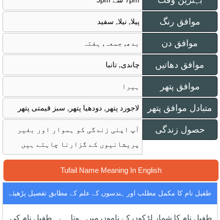
بہترین وقت
موافق رنگ
پیلا, نیلا, سفید
موافق دن
بدھ, جمعہ, ہفتہ
موافق دھاتیں
چاندی, تانبا
موافق پتھر
ہیرا
متبادل موافق پتھر
لاجورد پتھر, دودھیا پتھر, سبز قیمتی پتھر
حصول زندگی
آپ اپنی زندگی کو ہموار اور بغیر
پریشانیوں کے گزارنا چاہتے ہیں
Tufail Name Meaning In English
طفیل نام کا مکمل مطلب اور ہندسوں کے علم کے مطابق تفصیل پڑھیئے
طفیل نام کا شمار لڑکوں کے ناموں میں ہوتا ہے۔ طفیل نام کی