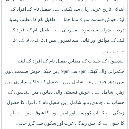
ابتدائی تاریخ عربی زبان سے نکلتی ہے۔ طفیل نام کے افراد کے
لیئے خوش قسمت نمر 3 مانا جاتا ہے طفیل نام کا مطلب وسیلہ،
ذریعہ، بدولت،سبب،وجہ،مہربانی ہے۔ طفیل نام کے افراد کے
لیئے کے مواقق اور فائدہ مند نمبروں میں 1, 2, 3, 6, 9, 15, 24
شامل ہیں۔
ہندسوں کے حساب کے مطابق طفیل نام کے افراد کے لیئے
حکمرانی والے گھنٹے 7pm سے 9pm ہیں جبکہ خوش قسمت دنوں
میں بدھ, جمعہ, ہفتہ شامل ہیں ۔ طفیل کے حاکم سیاروں میں
زھرہ شامل ہے ۔ خوش قسمتی والی دھاتوں میں ہندسوں کے
حساب سے چاندی, تانبا شامل ہیں طفیل نام کے افراد کا حصول
زندگی ہے کہ آپ کو پیسے اور امیر ہونے کا شوق نہیں ہے ، آپ
کا جنون ہے کہ بس زندگی عزت اور سکون سے گزر جائے۔