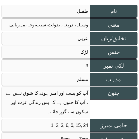
نام
طفیل
معنی
وسیلہ، ذریعہ، بدولت،سبب،وجہ،مہربانی
تخلیق/زبان
عربی
جنس
لڑکا
لکی نمبر
3
مذہب
مسلم
جنون
آپ کو پیسے اور امیر ہونے کا شوق نہیں ہے
، آپ کا جنون ہے کہ بس زندگی عزت اور
سکون سے گزر جائے۔
حامی نمبرز
1, 2, 3, 6, 9, 15, 24
7pm سے 9pm