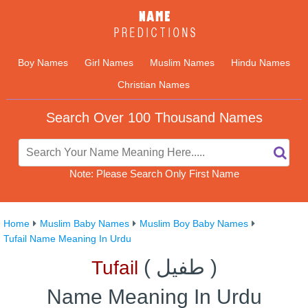
Boy Names
Girl Names
Muslim Names
Hindu Names
Christian Names
Search Over 100 Thousand Names
Note: Please Search Only First Name
Home
Muslim Baby Names
Muslim Boy Baby Names
Tufail Name Meaning In Urdu
)
طفیل
(
Tufail
Name Meaning In Urdu