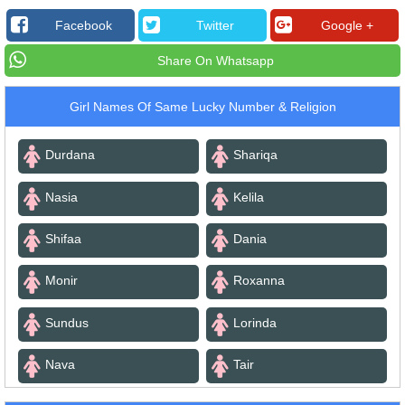
Facebook
Twitter
Google +
Share On Whatsapp
Girl Names Of Same Lucky Number & Religion
Durdana
Shariqa
Nasia
Kelila
Shifaa
Dania
Monir
Roxanna
Sundus
Lorinda
Nava
Tair