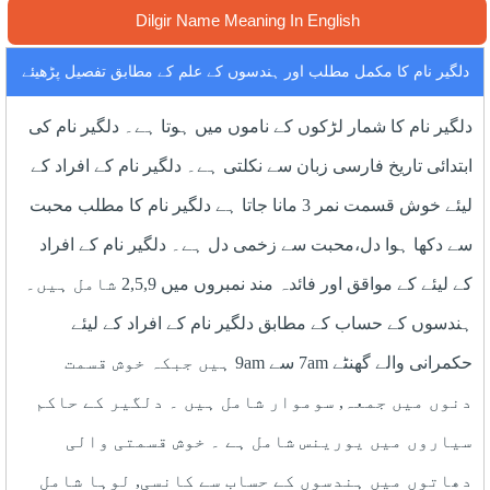
Dilgir Name Meaning In English
دلگیر نام کا مکمل مطلب اور ہندسوں کے علم کے مطابق تفصیل پڑھیئے
دلگیر نام کا شمار لڑکوں کے ناموں میں ہوتا ہے۔ دلگیر نام کی
ابتدائی تاریخ فارسی زبان سے نکلتی ہے۔ دلگیر نام کے افراد کے
لیئے خوش قسمت نمر 3 مانا جاتا ہے دلگیر نام کا مطلب محبت
سے دکھا ہوا دل،محبت سے زخمی دل ہے۔ دلگیر نام کے افراد
کے لیئے کے مواقق اور فائدہ مند نمبروں میں 2,5,9 شامل ہیں۔
ہندسوں کے حساب کے مطابق دلگیر نام کے افراد کے لیئے
حکمرانی والے گھنٹے 7am سے 9am ہیں جبکہ خوش قسمت
دنوں میں جمعہ, سوموار شامل ہیں ۔ دلگیر کے حاکم
سیاروں میں یورینس شامل ہے ۔ خوش قسمتی والی
دھاتوں میں ہندسوں کے حساب سے کانسی, لوہا شامل