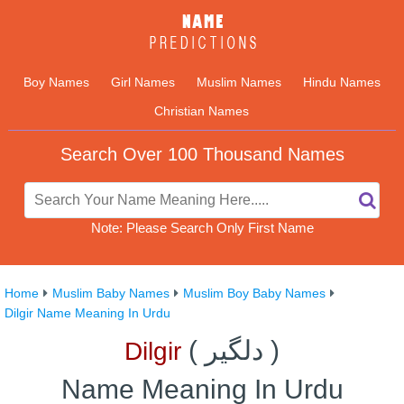
Boy Names
Girl Names
Muslim Names
Hindu Names
Christian Names
Search Over 100 Thousand Names
Note: Please Search Only First Name
Home
Muslim Baby Names
Muslim Boy Baby Names
Dilgir Name Meaning In Urdu
)
دلگیر
(
Dilgir
Name Meaning In Urdu