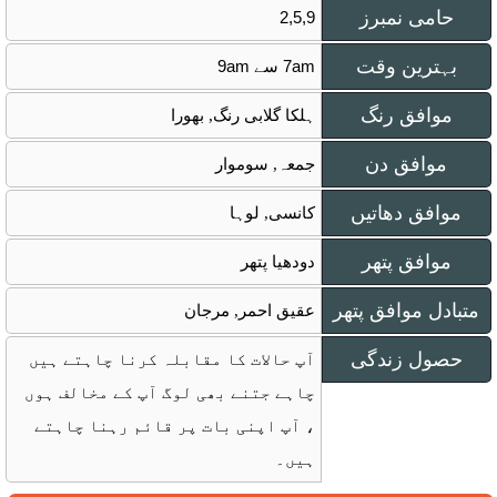
حامی نمبرز
2,5,9
بہترین وقت
7am سے 9am
موافق رنگ
ہلکا گلابی رنگ, بھورا
موافق دن
جمعہ, سوموار
موافق دھاتیں
کانسی, لوہا
موافق پتھر
دودھیا پتھر
متبادل موافق پتھر
عقیق احمر, مرجان
حصول زندگی
آپ حالات کا مقابلہ کرنا چاہتے ہیں
چاہے جتنے بھی لوگ آپ کے مخالف ہوں
، آپ اپنی بات پر قائم رہنا چاہتے
ہیں۔