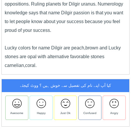
oppositions. Ruling planets for Dilgir uranus. Numerology
knowledge says that name Dilgir passion is that you want
to let people know about your success because you feel
proud of your success.
Lucky colors for name Dilgir are peach,brown and Lucky
stones are opal with alternative favorable stones
carnelian,coral.
کیا آپ اپنے نام کی تفصیل سے خوش ہیں ؟ ووٹ کیجئے
Awesome
Happy
Just Ok
Confused
Angry