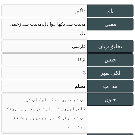
نام
دلگیر
معنی
محبت سے دکھا ہوا دل،محبت سے زخمی
دل
تخلیق/زبان
فارسی
جنس
لڑکا
لکی نمبر
3
مذہب
مسلم
جنون
آپ کو جنون ہے کہ لوگ آپ کی
کامیابیوں کے بارے میں سنیں کیونکہ
آپ کو اپنی کامیابیوں پر بہت فخر
ہوتا ہے۔