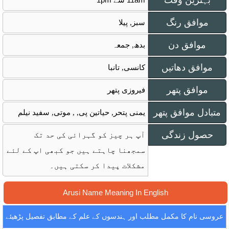
بہترین وقت
موافق رنگ
سبز, پیلا
موافق دن
بدھ, جمعہ
موافق دھاتیں
کانسی, تانبا
موافق پتھر
فیروزی پتھر
متبادل موافق پتھر
یمنی پتحر, حیاتین پی, , موتی, سفید نیلم
حصول زندگی
آپ ہر چیز کو گہرائی کی حد تک
سمجھنا چاہتے ہیں جو کبھی اپ کے لئے
مشکلات پیدا کر سکتی ہیں۔
Arusi Name Meaning In English
عروسی نام کا مکمل مطلب اور ہندسوں کے علم کے مطابق تفصیل پڑھیئے