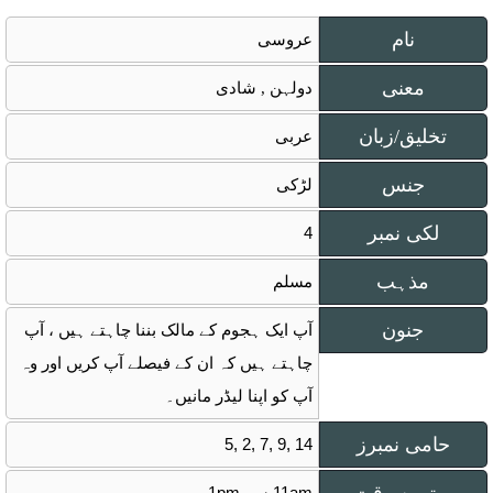
نام
عروسی
معنی
دولہن , شادی
تخلیق/زبان
عربی
جنس
لڑکی
لکی نمبر
4
مذہب
مسلم
جنون
آپ ایک ہجوم کے مالک بننا چاہتے ہیں ، آپ
چاہتے ہیں کہ ان کے فیصلے آپ کریں اور وہ
آپ کو اپنا لیڈر مانیں۔
حامی نمبرز
5, 2, 7, 9, 14
11am سے 1pm