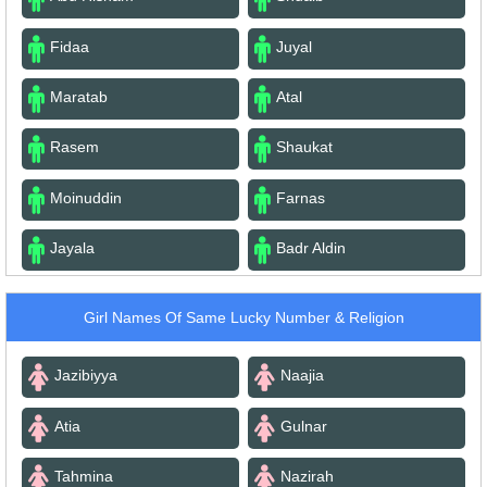
Fidaa
Juyal
Maratab
Atal
Rasem
Shaukat
Moinuddin
Farnas
Jayala
Badr Aldin
Girl Names Of Same Lucky Number & Religion
Jazibiyya
Naajia
Atia
Gulnar
Tahmina
Nazirah