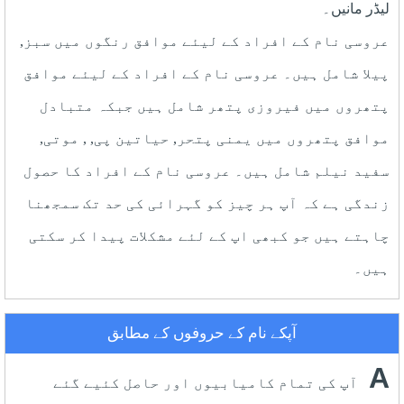
لیڈر مانیں۔
عروسی نام کے افراد کے لیئے موافق رنگوں میں سبز,
پیلا شامل ہیں۔ عروسی نام کے افراد کے لیئے موافق
پتھروں میں فیروزی پتھر شامل ہیں جبکہ متبادل
موافق پتھروں میں یمنی پتحر, حیاتین پی, , موتی,
سفید نیلم شامل ہیں۔ عروسی نام کے افراد کا حصول
زندگی ہے کہ آپ ہر چیز کو گہرائی کی حد تک سمجھنا
چاہتے ہیں جو کبھی اپ کے لئے مشکلات پیدا کر سکتی
ہیں۔
آپکے نام کے حروفوں کے مطابق
A
آپ کی تمام کامیابیوں اور حاصل کئیے گئے