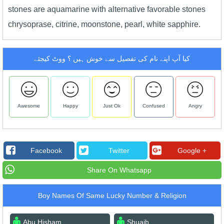
stones are aquamarine with alternative favorable stones
chrysoprase, citrine, moonstone, pearl, white sapphire.
کیا آپ اپنے نام کی تفصیل سے خوش ہیں ؟ ووٹ کیجئے
Awesome
Happy
Just Ok
Confused
Angry
Facebook
Twitter
Google +
Share On Whatsapp
Boy Names Of Same Lucky Number & Religion
Abu Hisham
Shuaib