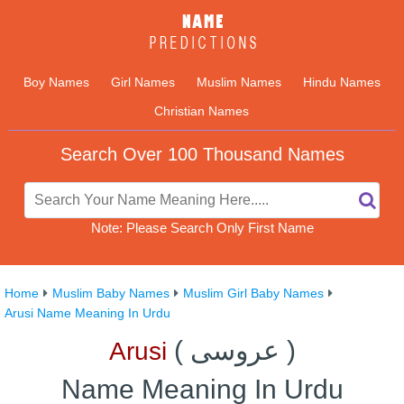
Boy Names
Girl Names
Muslim Names
Hindu Names
Christian Names
Search Over 100 Thousand Names
Note: Please Search Only First Name
Home
Muslim Baby Names
Muslim Girl Baby Names
Arusi Name Meaning In Urdu
)
عروسی
(
Arusi
Name Meaning In Urdu