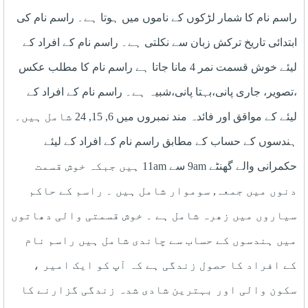
راسم نام کا شمار لڑکوں کے ناموں میں ہوتا ہے۔ راسم نام کی
ابتدائی تاریخ ترکش زبان سے نکلتی ہے۔ راسم نام کے افراد کے
لیئے خوش قسمت نمر 4 مانا جاتا ہے راسم نام کا مطلب عکس
،تصویر، جاری پانی،بہتا پانی،شبیہ ہے۔ راسم نام کے افراد کے
لیئے کے مواقق اور فائدہ مند نمبروں میں 6, 15, 24 شامل ہیں۔
ہندسوں کے حساب کے مطابق راسم نام کے افراد کے لیئے
حکمرانی والے گھنٹے 9am سے 11am ہیں جبکہ خوش قسمت
دنوں میں جمعہ, سوموار شامل ہیں ۔ راسم کے حاکم
سیاروں میں زھرہ شامل ہے ۔ خوش قسمتی والی دھاتوں
میں ہندسوں کے حساب سے چاندی شامل ہیں راسم نام
کے افراد کا حصول زندگی ہے کہ آپ کو ایک امیر ،
سکون والی اور بہترین شادی شدہ زندگی گزارنے کا