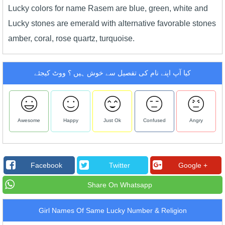
Lucky colors for name Rasem are blue, green, white and
Lucky stones are emerald with alternative favorable stones
amber, coral, rose quartz, turquoise.
کیا آپ اپنے نام کی تفصیل سے خوش ہیں ؟ ووٹ کیجئے
Awesome
Happy
Just Ok
Confused
Angry
Facebook
Twitter
Google +
Share On Whatsapp
Girl Names Of Same Lucky Number & Religion