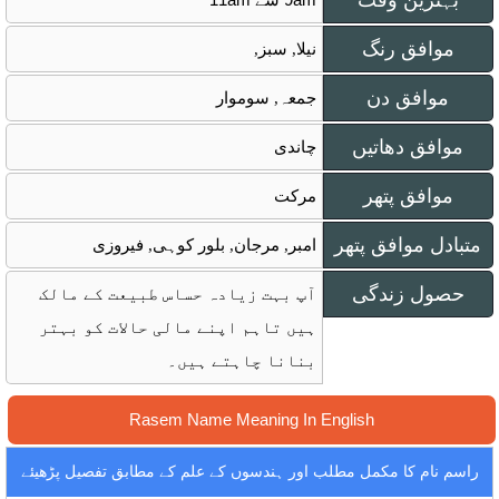
بہترین وقت
موافق رنگ
نیلا, سبز,
موافق دن
جمعہ, سوموار
موافق دھاتیں
چاندی
موافق پتھر
مرکت
متبادل موافق پتھر
امبر, مرجان, بلور کوہی, فیروزی
حصول زندگی
آپ بہت زیادہ حساس طبیعت کے مالک
ہیں تاہم اپنے مالی حالات کو بہتر
بنانا چاہتے ہیں۔
Rasem Name Meaning In English
راسم نام کا مکمل مطلب اور ہندسوں کے علم کے مطابق تفصیل پڑھیئے