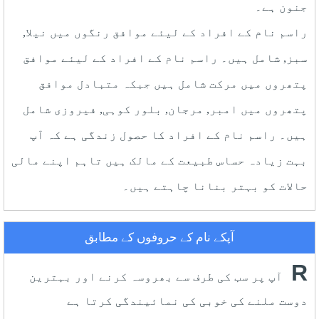
جنون ہے۔
راسم نام کے افراد کے لیئے موافق رنگوں میں نیلا,
سبز, شامل ہیں۔ راسم نام کے افراد کے لیئے موافق
پتھروں میں مرکت شامل ہیں جبکہ متبادل موافق
پتھروں میں امبر, مرجان, بلور کوہی, فیروزی شامل
ہیں۔ راسم نام کے افراد کا حصول زندگی ہے کہ آپ
بہت زیادہ حساس طبیعت کے مالک ہیں تاہم اپنے مالی
حالات کو بہتر بنانا چاہتے ہیں۔
آپکے نام کے حروفوں کے مطابق
R
آپ پر سب کی طرف سے بھروسہ کرنے اور بہترین
دوست ملنے کی خوبی کی نمائیندگی کرتا ہے