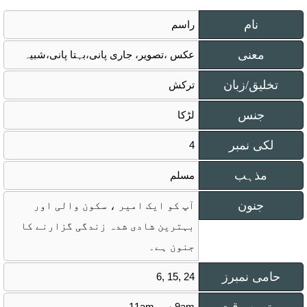
نام
راسم
معنی
عکس ،تصویر، جاری پانی،بہتا پانی،شبیہ
تخلیق/زبان
ترکش
جنس
لڑکا
لکی نمبر
4
مذہب
مسلم
جنون
آپ کو ایک امیر ، سکون والی اور
بہترین شادی شدہ زندگی گزارنے کا
جنون ہے۔
حامی نمبرز
6, 15, 24
9am سے 11am