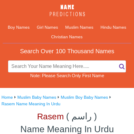
Boy Names
Girl Names
Muslim Names
Hindu Names
Christian Names
Search Over 100 Thousand Names
Note: Please Search Only First Name
Home
Muslim Baby Names
Muslim Boy Baby Names
Rasem Name Meaning In Urdu
)
راسم
(
Rasem
Name Meaning In Urdu