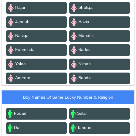
Hajar
Shaliqa
Jannah
Hazia
Nasiqa
Manahil
Fahminda
Sados
Yalaa
Nimah
Ameera
Bandia
Boy Names Of Same Lucky Number & Religion
Fouad
Salar
Dai
Tarique