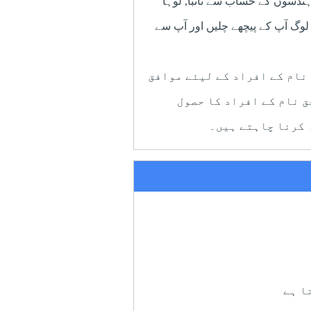
دسوں کے حساب سے تانبا, لوہا
 لوگ آپ کے پیچھے چلیں اور آپ سے
نام کے افراد کے لیئے موافق
 نام کے افراد کا حصول
 کرنا چاہتے ہیں۔
ا ہے