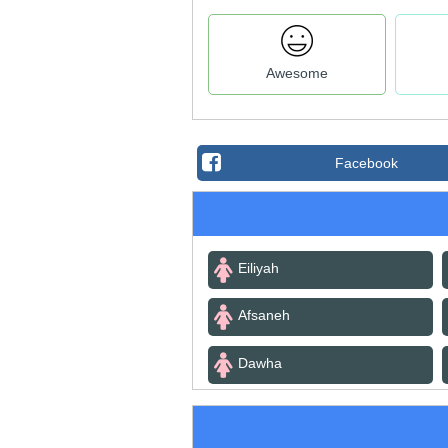
Awesome
Facebook
Eiliyah
Afsaneh
Dawha