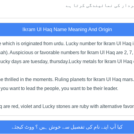
ردار کی نمائیندگی کرتا ہے
Ikram Ul Haq Name Meaning And Origin
 which is originated from urdu. Lucky number for Ikram Ul Haq 
thah). Auspicious or favorable numbers for Ikram Ul Haq are 2, 7
cky days are tuesday, thursday.Lucky metals for Ikram Ul Haq c
h the thrilled in the moments. Ruling planets for Ikram Ul Haq m
you want to lead the people, you want to be their leader.
 are red, violet and Lucky stones are ruby with alternative fav
کیا آپ اپنے نام کی تفصیل سے خوش ہیں ؟ ووٹ کیجئے