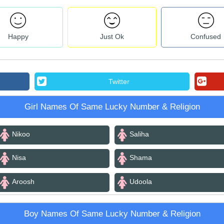
Happy
Just Ok
Confused
Twitter
Girl Names Of Same Lucky Number & Religion
Nikoo
Saliha
Nisa
Shama
Aroosh
Udoola
Boy Names Of Same Lucky Number & Religion