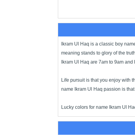
Ikram Ul Haq is a classic boy name
meaning stands to glory of the tru
Ikram Ul Haq are 7am to 9am and lu
Life pursuit is that you enjoy wit
name Ikram Ul Haq passion is that 
Lucky colors for name Ikram Ul Haq