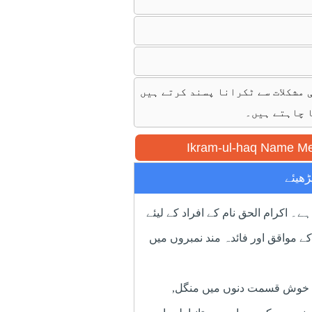
 مشکلات سے ٹکرانا پسند کرتے ہیں
 چاہتے ہیں۔
Ikram-ul-haq Name Me
ھیئے
ہے۔ اکرام الحق نام کے افراد کے لیئے
لیئے کے مواقق اور فائدہ مند نمبروں میں
لحق نام کے افراد کے لیئے حکمرانی والے گھنٹے 7am سے 9am ہیں جبکہ خوش قسمت دنوں میں منگل,