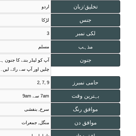
تخلیق/زبان
اردو
جنس
لڑکا
لکی نمبر
3
مذہب
مسلم
جنون
آپ کو لیڈر بننے کا جنون ہ
چلیں اور آپ سے رائے لیں۔
حامی نمبرز
2, 7, 9
بہترین وقت
7am سے 9am
موافق رنگ
سرخ, بنفشی
موافق دن
منگل, جمعرات