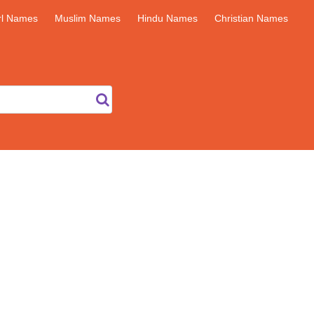
rl Names
Muslim Names
Hindu Names
Christian Names