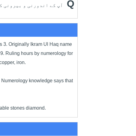
Q
آپ کے اندورنی و بیرونی ک
is 3. Originally Ikram Ul Haq name
, 9. Ruling hours by numerology for
opper, iron.
ars. Numerology knowledge says that
orable stones diamond.