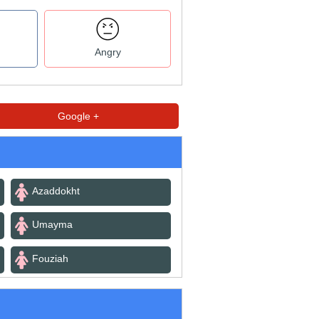
Angry
Google +
Azaddokht
Umayma
Fouziah