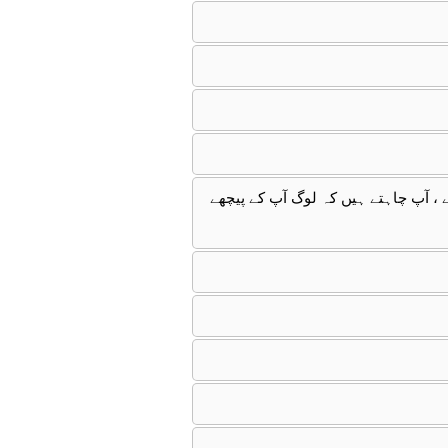
ے ، آپ چاہتے ہیں کہ لوگ آپ کے پیچھے