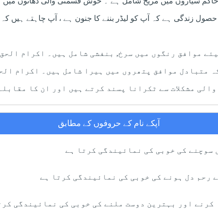
حاکم سیاروں میں مریخ شامل ہے ۔ خوش قسمتی والی دھاتوں میں ہن
 حصول زندگی ہے کہ آپ کو لیڈر بننے کا جنون ہے ، آپ چاہتے ہیں کہ
یئے موافق رنگوں میں سرخ, بنفشی شامل ہیں۔ اکرام الحق 
ہ متبادل موافق پتھروں میں ہیرا شامل ہیں۔ اکرام الحق
والی مشکلات سے ٹکرانا پسند کرتے ہیں اور ان کا مقابلہ
آپکے نام کے حروفوں کے مطابق
 سوچنے کی خوبی کی نمائیندگی کرتا ہے
 رحم دل ہونے کی خوبی کی نمائیندگی کرتا ہے
 کرنے اور بہترین دوست ملنے کی خوبی کی نمائیندگی کرت