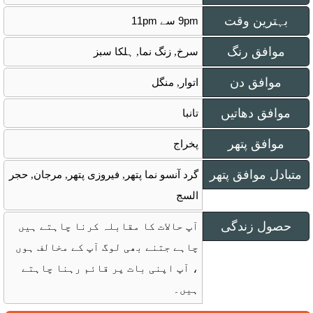
بہترین وقت
9pm سے 11pm
موافق رنگ
سرخ, زنگ نما, ہلکا سبز
موافق دن
اتوار, منگل
موافق دھاتیں
تانبا
موافق پتھر
پخراج
متبادل موافق پتھر
گرد آنسو نما پتھر, فیروزی پتھر, مرجان, حجر
السج
حصول زندگی
آپ حالات کا مقابلہ کرنا چاہتے ہیں
چاہے جتنے بھی لوگ آپ کے مخالف ہوں
، آپ اپنی بات پر قائم رہنا چاہتے
ہیں۔