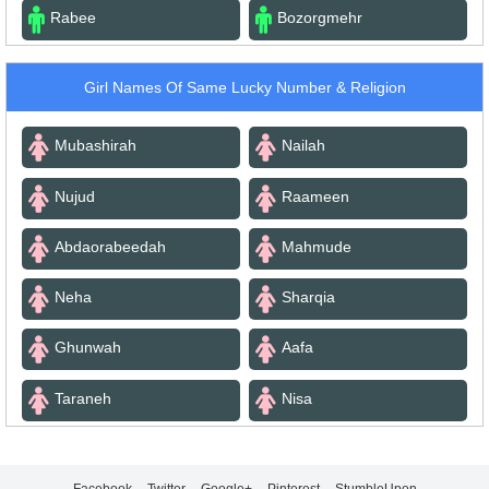
Rabee
Bozorgmehr
Girl Names Of Same Lucky Number & Religion
Mubashirah
Nailah
Nujud
Raameen
Abdaorabeedah
Mahmude
Neha
Sharqia
Ghunwah
Aafa
Taraneh
Nisa
Facebook
Twitter
Google+
Pinterest
StumbleUpon