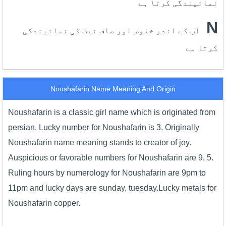
نمائیندگی کرتا ہے
N
آپ کے اندر خلوص اور صاف نیت کی نمائیندگی
کرتا ہے
Noushafarin Name Meaning And Origin
Noushafarin is a classic girl name which is originated from
persian. Lucky number for Noushafarin is 3. Originally
Noushafarin name meaning stands to creator of joy.
Auspicious or favorable numbers for Noushafarin are 9, 5.
Ruling hours by numerology for Noushafarin are 9pm to
11pm and lucky days are sunday, tuesday.Lucky metals for
Noushafarin copper.