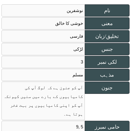
نام
نوشفرین
معنی
خوشی کا خالق
تخلیق/زبان
فارسی
جنس
لڑکی
لکی نمبر
3
مذہب
مسلم
جنون
آپ کو جنون ہے کہ لوگ آپ کی
کامیابیوں کے بارے میں سنیں کیونکہ
آپ کو اپنی کامیابیوں پر بہت فخر
ہوتا ہے۔
حامی نمبرز
9, 5