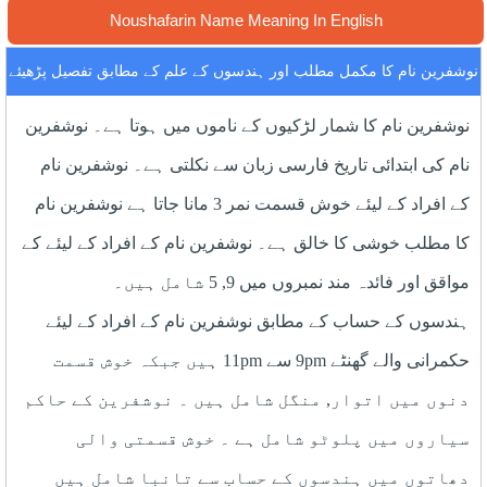
Noushafarin Name Meaning In English
نوشفرین نام کا مکمل مطلب اور ہندسوں کے علم کے مطابق تفصیل پڑھیئے
نوشفرین نام کا شمار لڑکیوں کے ناموں میں ہوتا ہے۔ نوشفرین
نام کی ابتدائی تاریخ فارسی زبان سے نکلتی ہے۔ نوشفرین نام
کے افراد کے لیئے خوش قسمت نمر 3 مانا جاتا ہے نوشفرین نام
کا مطلب خوشی کا خالق ہے۔ نوشفرین نام کے افراد کے لیئے کے
مواقق اور فائدہ مند نمبروں میں 9, 5 شامل ہیں۔
ہندسوں کے حساب کے مطابق نوشفرین نام کے افراد کے لیئے
حکمرانی والے گھنٹے 9pm سے 11pm ہیں جبکہ خوش قسمت
دنوں میں اتوار, منگل شامل ہیں ۔ نوشفرین کے حاکم
سیاروں میں پلوٹو شامل ہے ۔ خوش قسمتی والی
دھاتوں میں ہندسوں کے حساب سے تانبا شامل ہیں