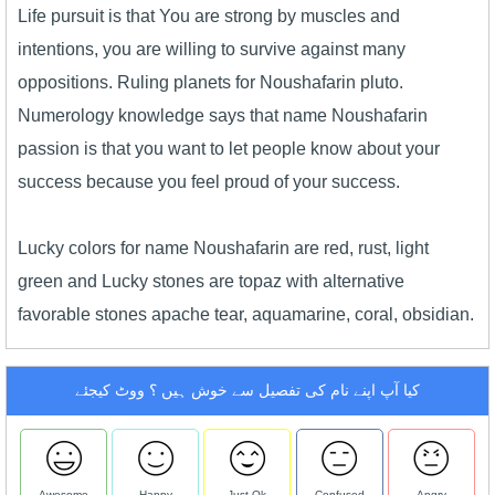
Life pursuit is that You are strong by muscles and
intentions, you are willing to survive against many
oppositions. Ruling planets for Noushafarin pluto.
Numerology knowledge says that name Noushafarin
passion is that you want to let people know about your
success because you feel proud of your success.
Lucky colors for name Noushafarin are red, rust, light
green and Lucky stones are topaz with alternative
favorable stones apache tear, aquamarine, coral, obsidian.
کیا آپ اپنے نام کی تفصیل سے خوش ہیں ؟ ووٹ کیجئے
Awesome
Happy
Just Ok
Confused
Angry