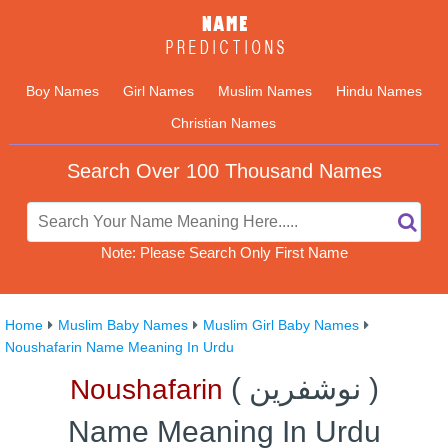
Boy Names
Girl Names
Muslim Names
Hindu Names
Christian Names
Search Over 100 Thousand Names
Note: Please Search Only First Name
Home
Muslim Baby Names
Muslim Girl Baby Names
Noushafarin Name Meaning In Urdu
)
نوشفرین
(
Noushafarin
Name Meaning In Urdu