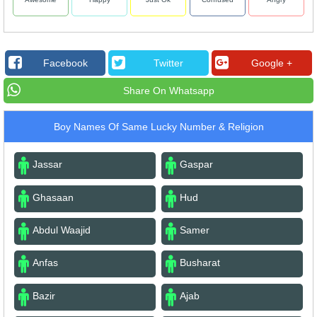
Facebook
Twitter
Google +
Share On Whatsapp
Boy Names Of Same Lucky Number & Religion
Jassar
Gaspar
Ghasaan
Hud
Abdul Waajid
Samer
Anfas
Busharat
Bazir
Ajab