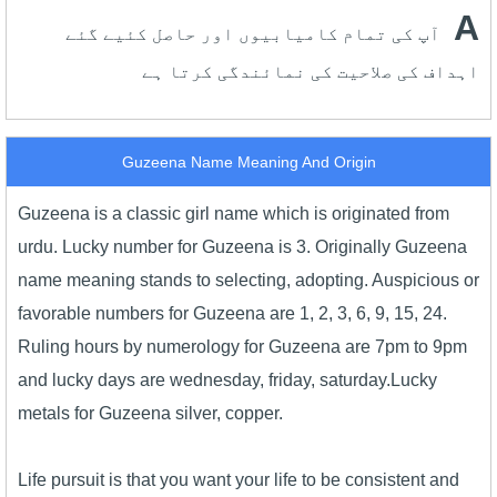
A
آپ کی تمام کامیابیوں اور حاصل کئیے گئے
اہداف کی صلاحیت کی نمائندگی کرتا ہے
Guzeena Name Meaning And Origin
Guzeena is a classic girl name which is originated from
urdu. Lucky number for Guzeena is 3. Originally Guzeena
name meaning stands to selecting, adopting. Auspicious or
favorable numbers for Guzeena are 1, 2, 3, 6, 9, 15, 24.
Ruling hours by numerology for Guzeena are 7pm to 9pm
and lucky days are wednesday, friday, saturday.Lucky
metals for Guzeena silver, copper.
Life pursuit is that you want your life to be consistent and