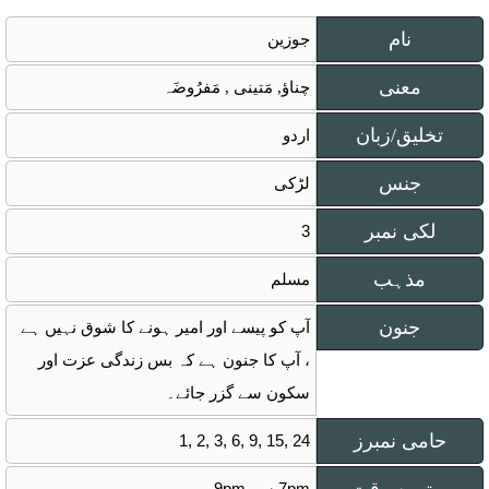
نام
جوزين
معنی
چناﺅ, مَتينی , مَفرُوضَہ
تخلیق/زبان
اردو
جنس
لڑکی
لکی نمبر
3
مذہب
مسلم
جنون
آپ کو پیسے اور امیر ہونے کا شوق نہیں ہے
، آپ کا جنون ہے کہ بس زندگی عزت اور
سکون سے گزر جائے۔
حامی نمبرز
1, 2, 3, 6, 9, 15, 24
7pm سے 9pm