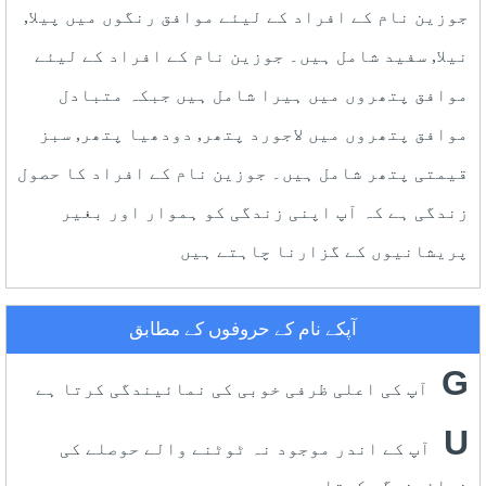
جوزين نام کے افراد کے لیئے موافق رنگوں میں پیلا,
نیلا, سفید شامل ہیں۔ جوزين نام کے افراد کے لیئے
موافق پتھروں میں ہیرا شامل ہیں جبکہ متبادل
موافق پتھروں میں لاجورد پتھر, دودھیا پتھر, سبز
قیمتی پتھر شامل ہیں۔ جوزين نام کے افراد کا حصول
زندگی ہے کہ آپ اپنی زندگی کو ہموار اور بغیر
پریشانیوں کے گزارنا چاہتے ہیں
آپکے نام کے حروفوں کے مطابق
G
آپ کی اعلی ظرفی خوبی کی نمائیندگی کرتا ہے
U
آپ کے اندر موجود نہ ٹوٹنے والے حوصلے کی
نمائیندگی کرتا ہے