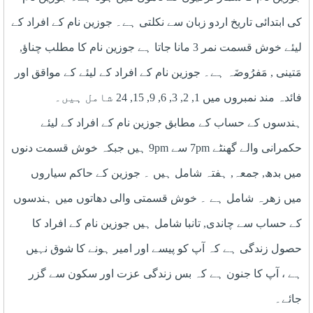
کی ابتدائی تاریخ اردو زبان سے نکلتی ہے۔ جوزين نام کے افراد کے
لیئے خوش قسمت نمر 3 مانا جاتا ہے جوزين نام کا مطلب چناﺅ,
مَتينی , مَفرُوضَہ ہے۔ جوزين نام کے افراد کے لیئے کے مواقق اور
فائدہ مند نمبروں میں 1, 2, 3, 6, 9, 15, 24 شامل ہیں۔
ہندسوں کے حساب کے مطابق جوزين نام کے افراد کے لیئے
حکمرانی والے گھنٹے 7pm سے 9pm ہیں جبکہ خوش قسمت دنوں
میں بدھ, جمعہ, ہفتہ شامل ہیں ۔ جوزين کے حاکم سیاروں
میں زھرہ شامل ہے ۔ خوش قسمتی والی دھاتوں میں ہندسوں
کے حساب سے چاندی, تانبا شامل ہیں جوزين نام کے افراد کا
حصول زندگی ہے کہ آپ کو پیسے اور امیر ہونے کا شوق نہیں
ہے ، آپ کا جنون ہے کہ بس زندگی عزت اور سکون سے گزر
جائے۔