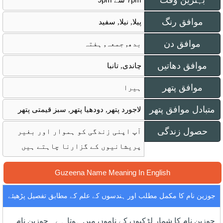
بہترین وقت
موافق رنگ
پیلا, نیلا, سفید
موافق دن
بدھ, جمعہ, ہفتہ
موافق دھاتیں
چاندی, تانبا
موافق پتھر
ہیرا
متبادل موافق پتھر
لاجورد پتھر, دودھیا پتھر, سبز قیمتی پتھر
حصول زندگی
آپ اپنی زندگی کو ہموار اور بغیر
پریشانیوں کے گزارنا چاہتے ہیں
Guzeena Name Meaning In English
جوزين نام کا مکمل مطلب اور ہندسوں کے علم کے مطابق تفصیل پڑھیئے
جوزين نام کا شمار لڑکیوں کے ناموں میں ہوتا ہے۔ جوزين نام