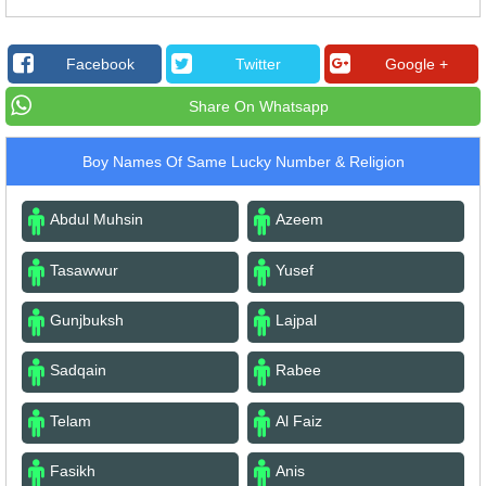
Facebook
Twitter
Google +
Share On Whatsapp
Boy Names Of Same Lucky Number & Religion
Abdul Muhsin
Azeem
Tasawwur
Yusef
Gunjbuksh
Lajpal
Sadqain
Rabee
Telam
Al Faiz
Fasikh
Anis