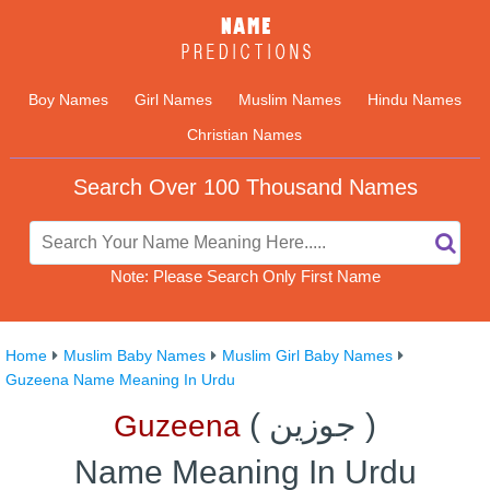
Boy Names
Girl Names
Muslim Names
Hindu Names
Christian Names
Search Over 100 Thousand Names
Note: Please Search Only First Name
Home
Muslim Baby Names
Muslim Girl Baby Names
Guzeena Name Meaning In Urdu
)
جوزين
(
Guzeena
Name Meaning In Urdu