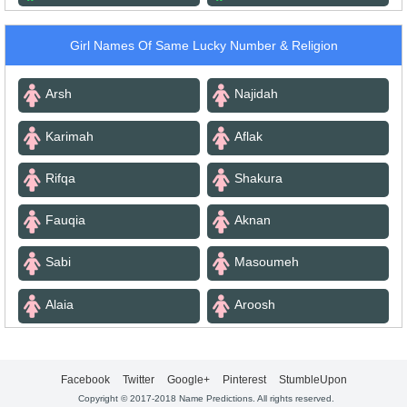
Girl Names Of Same Lucky Number & Religion
Arsh
Najidah
Karimah
Aflak
Rifqa
Shakura
Fauqia
Aknan
Sabi
Masoumeh
Alaia
Aroosh
Facebook
Twitter
Google+
Pinterest
StumbleUpon
Copyright © 2017-2018 Name Predictions. All rights reserved.