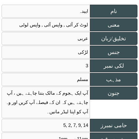
نام
اییدہ
معنی
لوٹ کر آئی , واپس آئی , واپس لوٹی
تخلیق/زبان
عربی
جنس
لڑکی
لکی نمبر
3
مذہب
مسلم
جنون
آپ ایک ہجوم کے مالک بننا چاہتے ہیں ، آپ
چاہتے ہیں کہ ان کے فیصلے آپ کریں اور وہ
آپ کو اپنا لیڈر مانیں۔
حامی نمبرز
5, 2, 7, 9, 14
11am سے 1pm