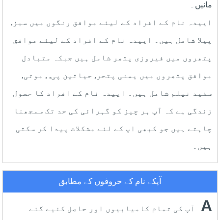
مانیں۔
اییدہ نام کے افراد کے لیئے موافق رنگوں میں سبز,
پیلا شامل ہیں۔ اییدہ نام کے افراد کے لیئے موافق
پتھروں میں فیروزی پتھر شامل ہیں جبکہ متبادل
موافق پتھروں میں یمنی پتحر, حیاتین پی, , موتی,
سفید نیلم شامل ہیں۔ اییدہ نام کے افراد کا حصول
زندگی ہے کہ آپ ہر چیز کو گہرائی کی حد تک سمجھنا
چاہتے ہیں جو کبھی اپ کے لئے مشکلات پیدا کر سکتی
ہیں۔
آپکے نام کے حروفوں کے مطابق
A
آپ کی تمام کامیابیوں اور حاصل کئیے گئے