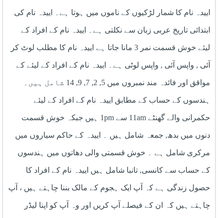
اییدہ نام کا شمار لڑکیوں کے ناموں میں ہوتا ہے۔ اییدہ نام کی
ابتدائی تاریخ عربی زبان سے نکلتی ہے۔ اییدہ نام کے افراد کے
لیئے خوش قسمت نمر 3 مانا جاتا ہے اییدہ نام کا مطلب لوٹ کر
آئی , واپس آئی , واپس لوٹی ہے۔ اییدہ نام کے افراد کے لیئے کے
مواقق اور فائدہ مند نمبروں میں 5, 2, 7, 9, 14 شامل ہیں۔
ہندسوں کے حساب کے مطابق اییدہ نام کے افراد کے لیئے
حکمرانی والے گھنٹے 11am سے 1pm ہیں جبکہ خوش قسمت
دنوں میں بدھ, جمعہ شامل ہیں ۔ اییدہ کے حاکم سیاروں میں
مرکری شامل ہے ۔ خوش قسمتی والی دھاتوں میں ہندسوں
کے حساب سے کانسی, تانبا شامل ہیں اییدہ نام کے افراد کا
حصول زندگی ہے کہ آپ ایک ہجوم کے مالک بننا چاہتے ہیں ، آپ
چاہتے ہیں کہ ان کے فیصلے آپ کریں اور وہ آپ کو اپنا لیڈر