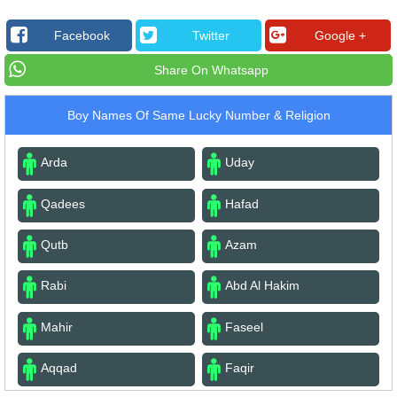
Facebook
Twitter
Google +
Share On Whatsapp
Boy Names Of Same Lucky Number & Religion
Arda
Uday
Qadees
Hafad
Qutb
Azam
Rabi
Abd Al Hakim
Mahir
Faseel
Aqqad
Faqir