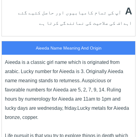
A
آپ کی تمام کامیابیوں اور حاصل کئیے گئے
اہداف کی صلاحیت کی نمائندگی کرتا ہے
Aieeda Name Meaning And Origin
Aieeda is a classic girl name which is originated from
arabic. Lucky number for Aieeda is 3. Originally Aieeda
name meaning stands to returness. Auspicious or
favorable numbers for Aieeda are 5, 2, 7, 9, 14. Ruling
hours by numerology for Aieeda are 11am to 1pm and
lucky days are wednesday, friday.Lucky metals for Aieeda
bronze, copper.
Life pursuit is that you try to explore things in depth which