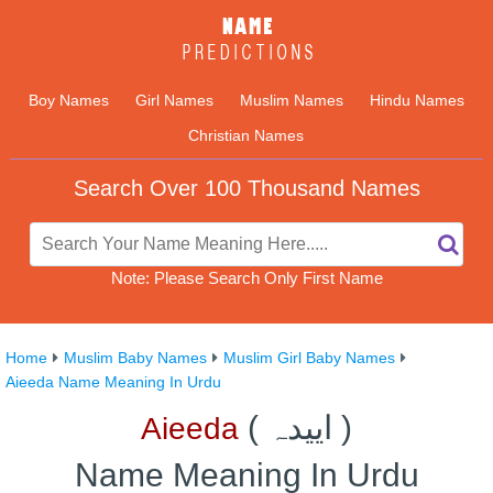
Boy Names
Girl Names
Muslim Names
Hindu Names
Christian Names
Search Over 100 Thousand Names
Note: Please Search Only First Name
Home
Muslim Baby Names
Muslim Girl Baby Names
Aieeda Name Meaning In Urdu
)
اییدہ
(
Aieeda
Name Meaning In Urdu