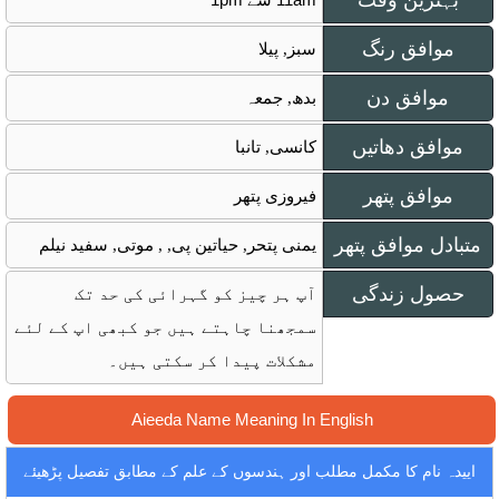
بہترین وقت
موافق رنگ
سبز, پیلا
موافق دن
بدھ, جمعہ
موافق دھاتیں
کانسی, تانبا
موافق پتھر
فیروزی پتھر
متبادل موافق پتھر
یمنی پتحر, حیاتین پی, , موتی, سفید نیلم
حصول زندگی
آپ ہر چیز کو گہرائی کی حد تک
سمجھنا چاہتے ہیں جو کبھی اپ کے لئے
مشکلات پیدا کر سکتی ہیں۔
Aieeda Name Meaning In English
اییدہ نام کا مکمل مطلب اور ہندسوں کے علم کے مطابق تفصیل پڑھیئے