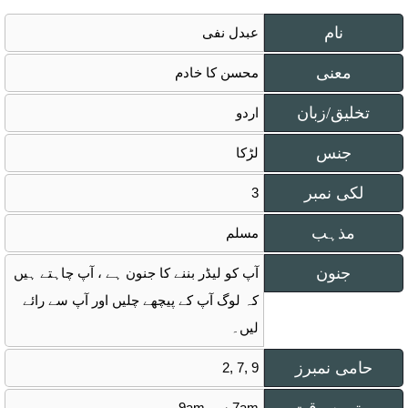
نام
عبدل نفی
معنی
محسن کا خادم
تخلیق/زبان
اردو
جنس
لڑکا
لکی نمبر
3
مذہب
مسلم
جنون
آپ کو لیڈر بننے کا جنون ہے ، آپ چاہتے ہیں
کہ لوگ آپ کے پیچھے چلیں اور آپ سے رائے
لیں۔
حامی نمبرز
2, 7, 9
7am سے 9am