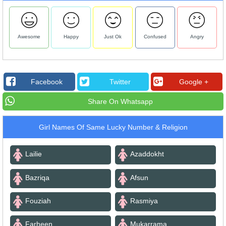
Awesome
Happy
Just Ok
Confused
Angry
Facebook
Twitter
Google +
Share On Whatsapp
Girl Names Of Same Lucky Number & Religion
Lailie
Azaddokht
Bazriqa
Afsun
Fouziah
Rasmiya
Farheen
Mukarrama