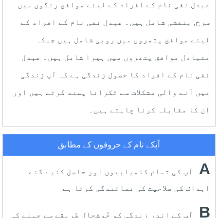
عبدل نفی نام کے افراد کے لیئے موافق رنگوں میں
سرخ, بنفشی شامل ہیں۔ عبدل نفی نام کے افراد کے
لیئے موافق پتھروں میں روبی شامل ہیں جبکہ
متبادل موافق پتھروں میں ہیرا شامل ہیں۔ عبدل
نفی نام کے افراد کا حصول زندگی ہے کہ آپ زندگی
میں آنے والی مشکلات سے ٹکرانا پسند کرتے ہیں اور
ان کا مقابلہ کرنا چاہتے ہیں۔
آپکے نام کے حروفوں کے مطابق
A
آپ کی تمام کامیابیوں اور حاصل کئیے گئے
اہداف کی صلاحیت کی نمائندگی کرتا ہے
B
آپ کے اندر زندگی کو خُوشحال طریقے سے جینے کی