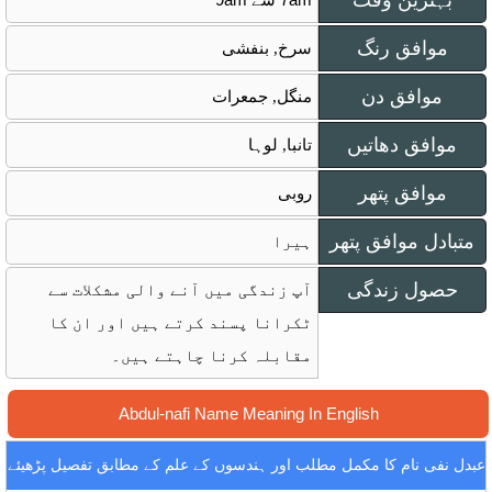
بہترین وقت
موافق رنگ
سرخ, بنفشی
موافق دن
منگل, جمعرات
موافق دھاتیں
تانبا, لوہا
موافق پتھر
روبی
متبادل موافق پتھر
ہیرا
حصول زندگی
آپ زندگی میں آنے والی مشکلات سے
ٹکرانا پسند کرتے ہیں اور ان کا
مقابلہ کرنا چاہتے ہیں۔
Abdul-nafi Name Meaning In English
عبدل نفی نام کا مکمل مطلب اور ہندسوں کے علم کے مطابق تفصیل پڑھیئے