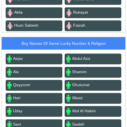
Akila
Rukayat
Husn Sabeeh
Faizah
Boy Names Of Same Lucky Number & Religion
Aejaz
Abdul Aziz
Ala
Shamim
Qayyoom
Ghulumat
Hari
Waaiz
Uday
Abd Al Hakim
Sani
Saaleh